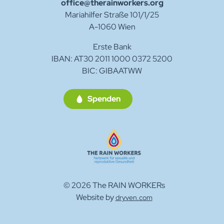
office@therainworkers.org
Policy
matomo.org/matomo-cloud-privacy-
Mariahilfer Straße 101/1/25
policy/
A-1060 Wien
Erste Bank
IBAN: AT30 2011 1000 0372 5200
BIC: GIBAATWW
Spenden
© 2026 The RAIN WORKERs
Website by
dryven.com