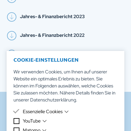
Jahres- & Finanzbericht 2023
Jahres- & Finanzbericht 2022
Jahres- & Finanzbericht 2021
COOKIE-EINSTELLUNGEN
Wir verwenden Cookies, um Ihnen auf unserer
Jahres- & Finanzbericht 2020
Website ein optimales Erlebnis zu bieten. Sie
können im Folgenden auswählen, welche Cookies
Sie zulassen möchten. Nähere Details finden Sie in
unserer
Datenschutzerklärung
.
RECHTLICHES
Essenzielle Cookies
Impressum
YouTube
Essenzielle Cookies sind Cookies, welche für die
ordnungsgemäße Funktion der Website benötigt
Matomo
Datenschutzerklärung