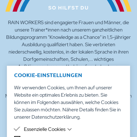
SO HILFST DU
RAIN WORKERS sind engagierte Frauen und Männer, die
unsere Trainer*innen nach unserem ganzheitlichen
Bildungsprogramm "Knowledge as a Chance" in 1,5-jähriger
Ausbildung qualifiziert haben. Sie verbrieten
niederschwellig, kostenlos, in der lokalen Sprache in ihren
Dorfgemeinschaften, Schulen,... wichtiges
Aufklärungswissen und bekämpfen dadurch u.a.
Teenagerschwangerschaften, weibliche
COOKIE-EINSTELLUNGEN
Genitalverstümmelung, HIV-Infektionen, ungewollte
Wir verwenden Cookies, um Ihnen auf unserer
Schwangerschaften, Benachteiligung von Frauen und
Website ein optimales Erlebnis zu bieten. Sie
Mädchen. Ihre Bildungsarbeit benötigen sie durchschnittlich
können im Folgenden auswählen, welche Cookies
€ 30,- / Monat - da sind Honorar, Mobilität, Bewerbung
Sie zulassen möchten. Nähere Details finden Sie in
kostenloser Sensibilisierungen in Dörfern, "Sesselmieten"
unserer
Datenschutzerklärung
.
enthalten. Deine RAIN WORKER-Pat*innenschaft
ermöglicht diese Arbeit, macht sie sicher und planbar!
Essenzielle Cookies