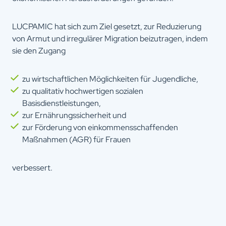
Betriebssystem, Website, von der der
Zugriff erfolgte.
LUCPAMIC hat sich zum Ziel gesetzt, zur Reduzierung
Gesetzt
therainworkers.org (Matomo Cloud
von
Service)
von Armut und irregulärer Migration beizutragen, indem
sie den Zugang
Privacy
therainworkers.org/datenschutzerklaerung
Policy
matomo.org/matomo-cloud-privacy-
zu wirtschaftlichen Möglichkeiten für Jugendliche,
policy/
zu qualitativ hochwertigen sozialen
Basisdienstleistungen,
zur Ernährungssicherheit und
zur Förderung von einkommensschaffenden
Maßnahmen (AGR) für Frauen
verbessert.